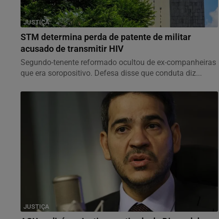
JUSTIÇA
STM determina perda de patente de militar
acusado de transmitir HIV
Segundo-tenente reformado ocultou de ex-companheiras
que era soropositivo. Defesa disse que conduta diz...
JUSTIÇA