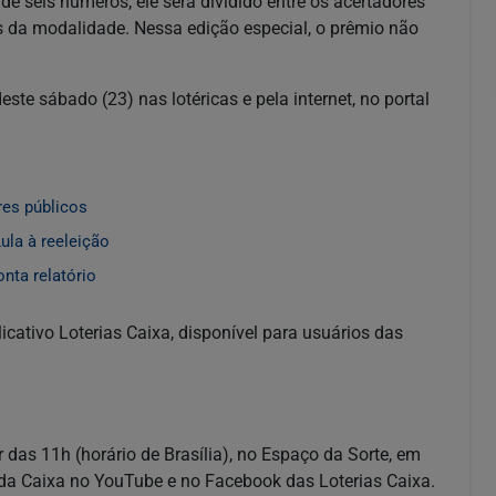
e seis números, ele será dividido entre os acertadores
s da modalidade. Nessa edição especial, o prêmio não
ste sábado (23) nas lotéricas e pela internet, no portal
res públicos
ula à reeleição
nta relatório
icativo Loterias Caixa, disponível para usuários das
 das 11h (horário de Brasília), no Espaço da Sorte, em
l da Caixa no YouTube e no Facebook das Loterias Caixa.