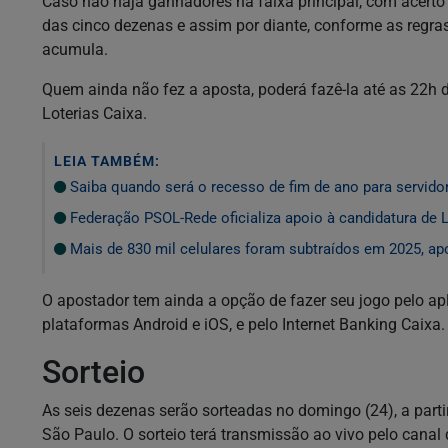
Caso não haja ganhadores na faixa principal, com acerto d
das cinco dezenas e assim por diante, conforme as regra
acumula.
Quem ainda não fez a aposta, poderá fazê-la até as 22h de
Loterias Caixa.
LEIA TAMBÉM:
Saiba quando será o recesso de fim de ano para servido
Federação PSOL-Rede oficializa apoio à candidatura de L
Mais de 830 mil celulares foram subtraídos em 2025, apo
O apostador tem ainda a opção de fazer seu jogo pelo apl
plataformas Android e iOS, e pelo Internet Banking Caixa.
Sorteio
As seis dezenas serão sorteadas no domingo (24), a partir
São Paulo. O sorteio terá transmissão ao vivo pelo cana