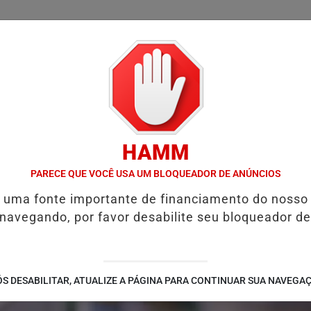
/
/
/
/
LICIAL
NOTÍCIAS
INTERIOR
EDIÇÕES
COLUN
HAMM
A PROVISÓRIA REFORÇA CRÉDITO E HABITAÇÃO E ALTERA PROGRAM
PARECE QUE VOCÊ USA UM BLOQUEADOR DE ANÚNCIOS
é uma fonte importante de financiamento do nosso
 navegando, por favor desabilite seu bloqueador de
S DESABILITAR, ATUALIZE A PÁGINA PARA CONTINUAR SUA NAVEGA