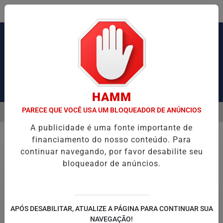
Entrar
Pesquisar Notícia
HAMM
PARECE QUE VOCÊ USA UM BLOQUEADOR DE ANÚNCIOS
MENU
ÃO DE OBRAS DE TIROLESA NO PÃO DE AÇÚCAR
PIX PENSÃO ALI
A publicidade é uma fonte importante de
EM ALTA
financiamento do nosso conteúdo. Para
Geral
continuar navegando, por favor desabilite seu
bloqueador de anúncios.
APÓS DESABILITAR, ATUALIZE A PÁGINA PARA CONTINUAR SUA
NAVEGAÇÃO!