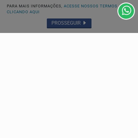
PARA MAIS INFORMAÇÕES,
ACESSE NOSSOS TERMOS
CLICANDO AQUI
PROSSEGUIR
JUSTIÇA
Assinatura digital e lacração impedem alteração
em sistemas eleitorais
Secretário explica mecanismos que impedem alterações
nos sistemas das urnas e detalha auditorias...
Descubra Mais