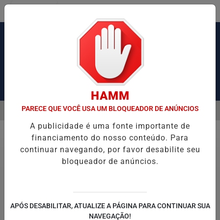
Entrar
Pesquisar Notícia
HAMM
PARECE QUE VOCÊ USA UM BLOQUEADOR DE ANÚNCIOS
MENU
CAUSA CONGESTIONAMENTO DE MAIS DE 2 MIL KM
PIX PENSÃO A
A publicidade é uma fonte importante de
EM ALTA
financiamento do nosso conteúdo. Para
Justiça
continuar navegando, por favor desabilite seu
bloqueador de anúncios.
© ASCOM/STF
Toffoli é eleito para cargo de ministro
efetivo do TSE
APÓS DESABILITAR, ATUALIZE A PÁGINA PARA CONTINUAR SUA
NAVEGAÇÃO!