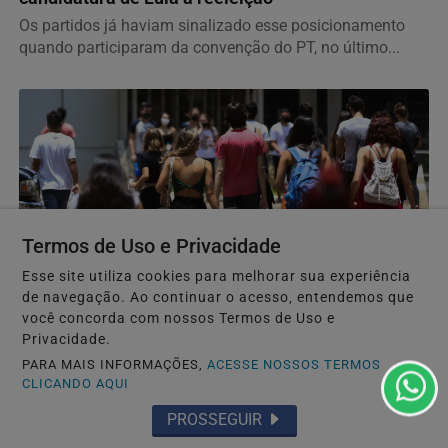
Os partidos já haviam sinalizado esse posicionamento
quando participaram da convenção do PT, no último...
Termos de Uso e Privacidade
Esse site utiliza cookies para melhorar sua experiência
EDUCAÇÃO
de navegação. Ao continuar o acesso, entendemos que
Enade: prazo de recurso para atendimento
você concorda com nossos Termos de Uso e
especial termina nesta sexta
Privacidade.
Aplicação da prova ocorrerá em 29 de novembro em todo
PARA MAIS INFORMAÇÕES,
ACESSE NOSSOS TERMOS
CLICANDO AQUI
o país.
PROSSEGUIR