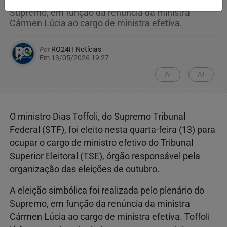
Eleição simbólica foi realizada pelo plenário do
Supremo, em função da renúncia da ministra
Cármen Lúcia ao cargo de ministra efetiva.
Por
RO24H Notícias
Em 13/05/2026 19:27
A-
A+
O ministro Dias Toffoli, do Supremo Tribunal
Federal (STF), foi eleito nesta quarta-feira (13) para
ocupar o cargo de ministro efetivo do Tribunal
Superior Eleitoral (TSE), órgão responsável pela
organização das eleições de outubro.
A eleição simbólica foi realizada pelo plenário do
Supremo, em função da renúncia da ministra
Cármen Lúcia ao cargo de ministra efetiva. Toffoli