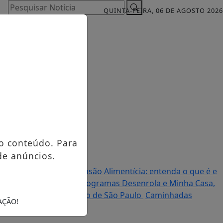
Pesquisar Notícia
QUINTA-FEIRA, 06 DE AGOSTO 2026
o conteúdo. Para
de anúncios.
ais de 2 mil km
Pix Pensão Alimentícia: entenda o que é e
o e habitação e altera programas Desenrola e Minha Casa,
a de Tarcísio ao governo de São Paulo
Caminhadas
AÇÃO!
g