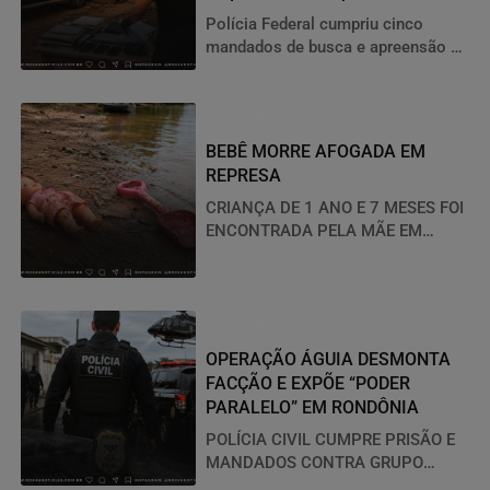
Mirante da Serra
Polícia Federal cumpriu cinco
mandados de busca e apreensão e
prendeu um investigado em
flagrante após encontrar uma arma
de fogo durante a ação. O caso
Policial
apura suspeitas de corrupção
BEBÊ MORRE AFOGADA EM
eleitoral nas eleições municipais
REPRESA
de 2024.
CRIANÇA DE 1 ANO E 7 MESES FOI
ENCONTRADA PELA MÃE EM
CANDEIAS DO JAMARI
Policial
OPERAÇÃO ÁGUIA DESMONTA
FACÇÃO E EXPÕE “PODER
PARALELO” EM RONDÔNIA
POLÍCIA CIVIL CUMPRE PRISÃO E
MANDADOS CONTRA GRUPO
SUSPEITO DE TRAFICAR DROGAS E