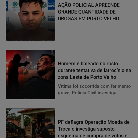
AÇÃO POLICIAL APREENDE
GRANDE QUANTIDADE DE
DROGAS EM PORTO VELHO
.
Policial
Homem é baleado no rosto
durante tentativa de latrocínio na
zona Leste de Porto Velho
Vítima foi socorrida com ferimento
grave; Polícia Civil investiga
autoria e circunstâncias do crime.
Policial
PF deflagra Operação Moeda de
Troca e investiga suposto
esquema de compra de votos em