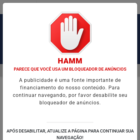
Entrar
Pesquisar Notícia
HAMM
PARECE QUE VOCÊ USA UM BLOQUEADOR DE ANÚNCIOS
MENU
 CAUSA CONGESTIONAMENTO DE MAIS DE 2 MIL KM
MEDIDA PROV
A publicidade é uma fonte importante de
EM ALTA
financiamento do nosso conteúdo. Para
NOTÍCIAS
POLICIAL
EM
continuar navegando, por favor desabilite seu
bloqueador de anúncios.
🔍
APÓS DESABILITAR, ATUALIZE A PÁGINA PARA CONTINUAR SUA
NAVEGAÇÃO!