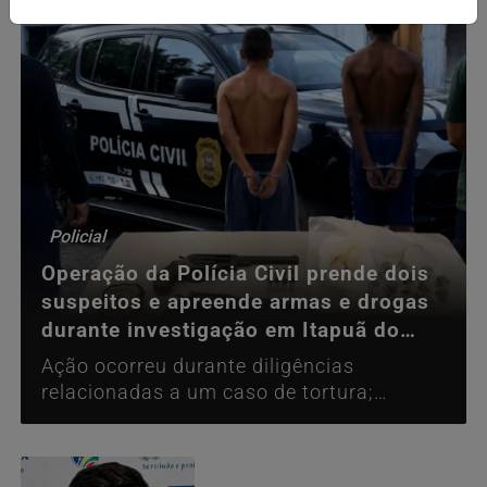
Policial
Operação da Polícia Civil prende dois
suspeitos e apreende armas e drogas
durante investigação em Itapuã do
Oeste
Ação ocorreu durante diligências
relacionadas a um caso de tortura;
segundo a Polícia Civil, os investigados
são apontados como integrantes de
facção criminosa.
Policial