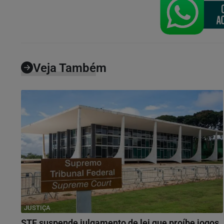
Veja Também
JUSTIÇA
STF suspende julgamento de lei que proíbe jogos