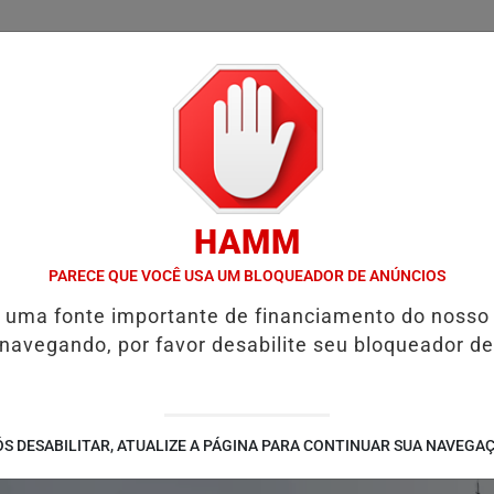
/
/
/
/
LICIAL
NOTÍCIAS
INTERIOR
EDIÇÕES
COLUN
HAMM
ESTIONAMENTO DE MAIS DE 2 MIL KM
PIX PENSÃO ALIMENTÍCIA:
PARECE QUE VOCÊ USA UM BLOQUEADOR DE ANÚNCIOS
é uma fonte importante de financiamento do nosso
 navegando, por favor desabilite seu bloqueador de
S DESABILITAR, ATUALIZE A PÁGINA PARA CONTINUAR SUA NAVEGA