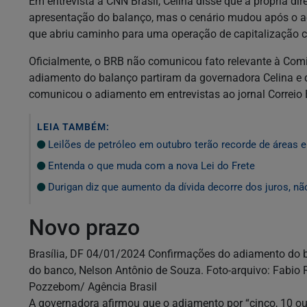
Em entrevista à CNN Brasil, Celina disse que a própria 
apresentação do balanço, mas o cenário mudou após o a
que abriu caminho para uma operação de capitalização c
Oficialmente, o BRB não comunicou fato relevante à Com
adiamento do balanço partiram da governadora Celina e
comunicou o adiamento em entrevistas ao jornal Correio B
LEIA TAMBÉM:
Leilões de petróleo em outubro terão recorde de áreas 
Entenda o que muda com a nova Lei do Frete
Durigan diz que aumento da dívida decorre dos juros, n
Novo prazo
Brasília, DF 04/01/2024 Confirmações do adiamento do b
do banco, Nelson Antônio de Souza. Foto-arquivo: Fabio 
Pozzebom/ Agência Brasil
A governadora afirmou que o adiamento por “cinco, 10 ou