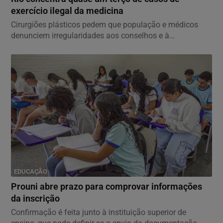
exercício ilegal da medicina
Cirurgiões plásticos pedem que população e médicos
denunciem irregularidades aos conselhos e à
Sociedade...
EDUCAÇÃO
Prouni abre prazo para comprovar informações
da inscrição
Confirmação é feita junto à instituição superior de