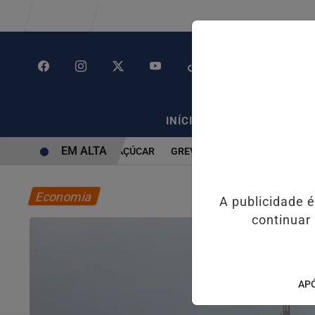
Entrar
/
/
INÍCIO
POLÍTICA
PO
EM ALTA
ROLESA NO PÃO DE AÇÚCAR
GREVE DE TRENS EM SP CAUSA CONG
Economia
A publicidade 
continuar
APÓ