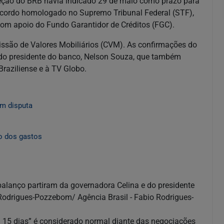
direção do BRB havia indicado 29 de maio como prazo para
cordo homologado no Supremo Tribunal Federal (STF),
om apoio do Fundo Garantidor de Créditos (FGC).
issão de Valores Mobiliários (CVM). As confirmações do
 do presidente do banco, Nelson Souza, que também
raziliense e à TV Globo.
em disputa
ão dos gastos
alanço partiram da governadora Celina e do presidente
Rodrigues-Pozzebom/ Agência Brasil - Fabio Rodrigues-
 15 dias” é considerado normal diante das negociações