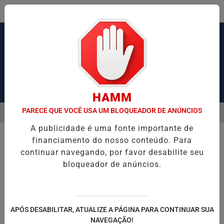
Entrar
Pesquisar Notícia
HAMM
PARECE QUE VOCÊ USA UM BLOQUEADOR DE ANÚNCIOS
MENU
STIONAMENTO DE MAIS DE 2 MIL KM
MEDIDA PROVISÓRIA REFOR
A publicidade é uma fonte importante de
EM ALTA
financiamento do nosso conteúdo. Para
continuar navegando, por favor desabilite seu
bloqueador de anúncios.
APÓS DESABILITAR, ATUALIZE A PÁGINA PARA CONTINUAR SUA
NAVEGAÇÃO!