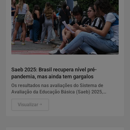
Educação
Saeb 2025: Brasil recupera nível pré-
pandemia, mas ainda tem gargalos
Os resultados nas avaliações do Sistema de
Avaliação da Educação Básica (Saeb) 2025,
divulgados nesta quarta-feira (5) pelo Ministério da
Educação (MEC), em Brasília, mostram que, apesar
Visualizar
da consistente melhora dos indicadores de
proficiência da língua portuguesa e matemática em
todas as etapas de ensino, a aprendizagem ainda é