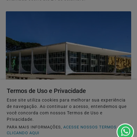
JUSTIÇA
Termos de Uso e Privacidade
Dino aciona PF após TCU apontar R$ 55,4 milhões
em emendas suspeitas
Esse site utiliza cookies para melhorar sua experiência
de navegação. Ao continuar o acesso, entendemos que
O relatório do TCU analisou cem transferências especiais,
você concorda com nossos Termos de Uso e
destinadas a 74 entes federados, totalizando o...
Privacidade.
PARA MAIS INFORMAÇÕES,
ACESSE NOSSOS TERMOS
CLICANDO AQUI