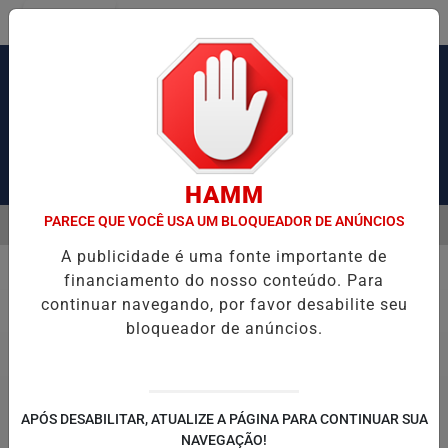
Entrar
Pesquisar Notícia
HAMM
PARECE QUE VOCÊ USA UM BLOQUEADOR DE ANÚNCIOS
MENU
USA CONGESTIONAMENTO DE MAIS DE 2 MIL KM
MEDIDA PROVISÓ
A publicidade é uma fonte importante de
EM ALTA
financiamento do nosso conteúdo. Para
Economia
continuar navegando, por favor desabilite seu
bloqueador de anúncios.
APÓS DESABILITAR, ATUALIZE A PÁGINA PARA CONTINUAR SUA
NAVEGAÇÃO!