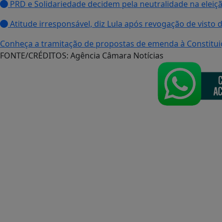
PRD e Solidariedade decidem pela neutralidade na eleiçã
Atitude irresponsável, diz Lula após revogação de visto
Conheça a tramitação de propostas de emenda à Constitui
FONTE/CRÉDITOS:
Agência Câmara Notícias