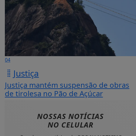
04
Justiça
Justiça mantém suspensão de obras
de tirolesa no Pão de Açúcar
NOSSAS NOTÍCIAS
NO CELULAR