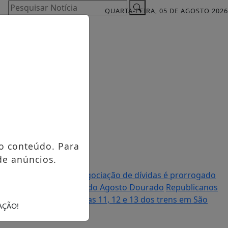
Pesquisar Notícia
QUARTA-FEIRA, 05 DE AGOSTO 2026
o conteúdo. Para
de anúncios.
itar
Programa de renegociação de dívidas é prorrogado
 Materno marca início do Agosto Dourado
Republicanos
Trabalhadores das linhas 11, 12 e 13 dos trens em São
AÇÃO!
a