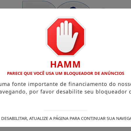
HAMM
PARECE QUE VOCÊ USA UM BLOQUEADOR DE ANÚNCIOS
 uma fonte importante de financiamento do noss
avegando, por favor desabilite seu bloqueador 
Açúcar
Pix Pensão Alimentícia: entenda o que é e como solic
mento de mais de 2 mil km
Semana Mundial do Aleitamento
inhadas buscam conscientizar população sobre lipedema
 DESABILITAR, ATUALIZE A PÁGINA PARA CONTINUAR SUA NAVEG
ação e altera programas Desenrola e Minha Casa, Minha Vid