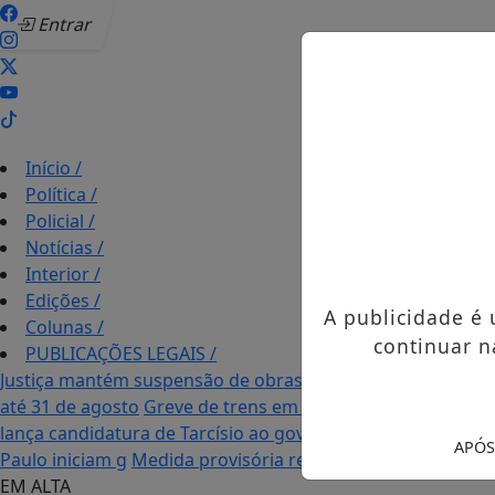
Entrar
Início
/
Política
/
Policial
/
Notícias
/
Interior
/
Edições
/
A publicidade é
Colunas
/
continuar n
PUBLICAÇÕES LEGAIS
/
Justiça mantém suspensão de obras de tirolesa no Pão de 
até 31 de agosto
Greve de trens em SP causa congestiona
lança candidatura de Tarcísio ao governo de São Paulo
Cam
APÓS
Paulo iniciam g
Medida provisória reforça crédito e habit
EM ALTA