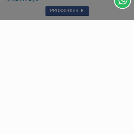
PROSSEGUIR
ECONOMIA
Em nova redução, Copom baixa taxa Selic para
14% ao ano
É a quarta redução consecutiva da taxa básica de juros
da economia