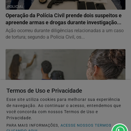
POLICIAL
Operação da Polícia Civil prende dois suspeitos e
apreende armas e drogas durante investigação...
Ação ocorreu durante diligências relacionadas a um caso
de tortura; segundo a Polícia Civil, os...
Termos de Uso e Privacidade
Esse site utiliza cookies para melhorar sua experiência
de navegação. Ao continuar o acesso, entendemos que
EDUCAÇÃO
você concorda com nossos Termos de Uso e
Ideb mostra avanço da educação básica no país
Privacidade.
Anos iniciais do ensino fundamental têm melhor
PARA MAIS INFORMAÇÕES,
ACESSE NOSSOS TERMOS
resultado e indicador supera meta
CLICANDO AQUI