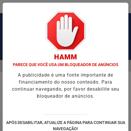
Entrar
Pesquisar Notícia
HAMM
PARECE QUE VOCÊ USA UM BLOQUEADOR DE ANÚNCIOS
MENU
SÃO DE OBRAS DE TIROLESA NO PÃO DE AÇÚCAR
PIX PENSÃO AL
A publicidade é uma fonte importante de
EM ALTA
financiamento do nosso conteúdo. Para
Política
continuar navegando, por favor desabilite seu
bloqueador de anúncios.
APÓS DESABILITAR, ATUALIZE A PÁGINA PARA CONTINUAR SUA
NAVEGAÇÃO!