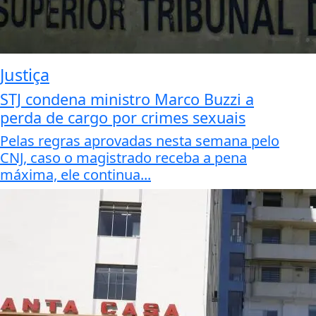
Justiça
STJ condena ministro Marco Buzzi a
perda de cargo por crimes sexuais
Pelas regras aprovadas nesta semana pelo
CNJ, caso o magistrado receba a pena
máxima, ele continua...