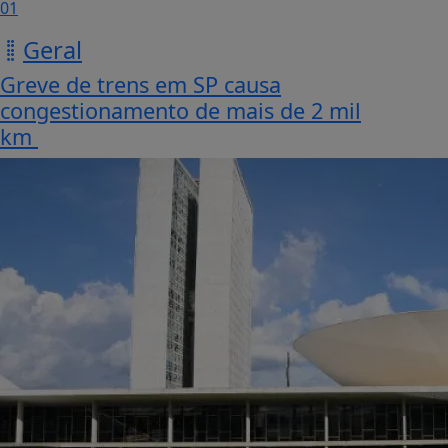
01
Geral
Greve de trens em SP causa
congestionamento de mais de 2 mil
km