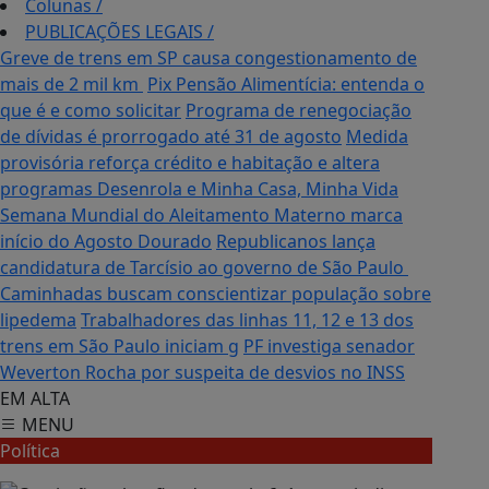
Colunas
/
PUBLICAÇÕES LEGAIS
/
Greve de trens em SP causa congestionamento de
mais de 2 mil km
Pix Pensão Alimentícia: entenda o
que é e como solicitar
Programa de renegociação
de dívidas é prorrogado até 31 de agosto
Medida
provisória reforça crédito e habitação e altera
programas Desenrola e Minha Casa, Minha Vida
Semana Mundial do Aleitamento Materno marca
início do Agosto Dourado
Republicanos lança
candidatura de Tarcísio ao governo de São Paulo
Caminhadas buscam conscientizar população sobre
lipedema
Trabalhadores das linhas 11, 12 e 13 dos
trens em São Paulo iniciam g
PF investiga senador
Weverton Rocha por suspeita de desvios no INSS
EM ALTA
MENU
Política