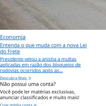
Economia
Entenda o que muda com a nova Lei
do Frete
Presidente vetou a anistia a multas
aplicadas em razão dos bloqueios de
rodovias ocorridos após as...
Descubra Mais
Não possui uma conta?
Você pode ler matérias exclusivas,
anunciar classificados e muito mais!
Criar minha conta