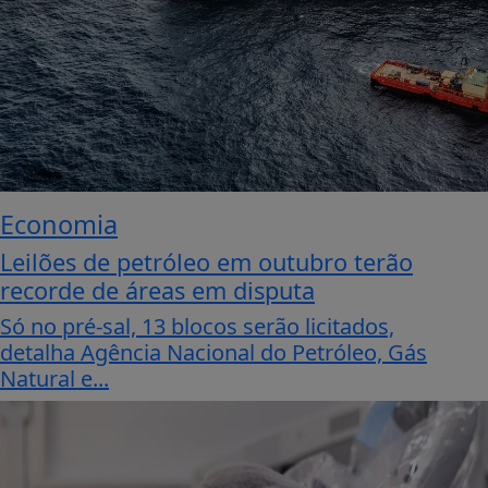
Economia
Leilões de petróleo em outubro terão
recorde de áreas em disputa
Só no pré-sal, 13 blocos serão licitados,
detalha Agência Nacional do Petróleo, Gás
Natural e...