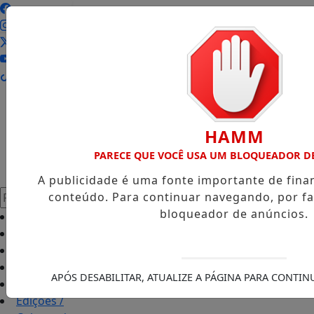
Entrar
HAMM
PARECE QUE VOCÊ USA UM BLOQUEADOR D
A publicidade é uma fonte importante de fin
Pesquisar Notícia
conteúdo. Para continuar navegando, por fa
bloqueador de anúncios.
Início
/
Política
/
Policial
/
Notícias
/
APÓS DESABILITAR, ATUALIZE A PÁGINA PARA CONTI
Interior
/
Edições
/