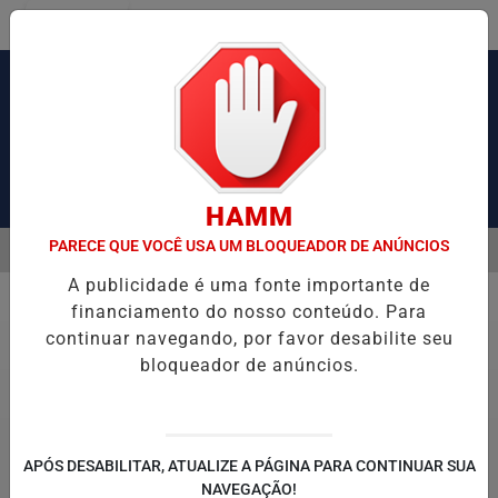
Entrar
Pesquisar Notícia
HAMM
PARECE QUE VOCÊ USA UM BLOQUEADOR DE ANÚNCIOS
MENU
USA CONGESTIONAMENTO DE MAIS DE 2 MIL KM
OPERAÇÃO DA PO
A publicidade é uma fonte importante de
EM ALTA
financiamento do nosso conteúdo. Para
Educação
continuar navegando, por favor desabilite seu
bloqueador de anúncios.
APÓS DESABILITAR, ATUALIZE A PÁGINA PARA CONTINUAR SUA
NAVEGAÇÃO!