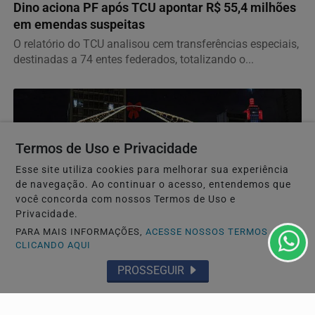
Dino aciona PF após TCU apontar R$ 55,4 milhões
em emendas suspeitas
O relatório do TCU analisou cem transferências especiais,
destinadas a 74 entes federados, totalizando o...
Termos de Uso e Privacidade
Esse site utiliza cookies para melhorar sua experiência
de navegação. Ao continuar o acesso, entendemos que
você concorda com nossos Termos de Uso e
Privacidade.
PARA MAIS INFORMAÇÕES,
ACESSE NOSSOS TERMOS
CLICANDO AQUI
GERAL
PROSSEGUIR
Saiba quando será o recesso de fim de ano para
servidores públicos
Períodos vão de 21 a 25/12 e de 28/12 a 1º de janeiro de