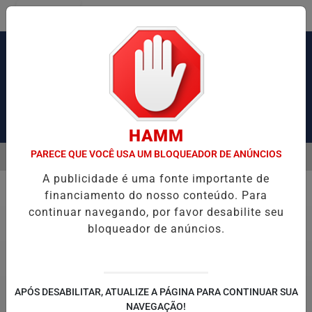
Entrar
Pesquisar Notícia
HAMM
PARECE QUE VOCÊ USA UM BLOQUEADOR DE ANÚNCIOS
MENU
SÃO DE OBRAS DE TIROLESA NO PÃO DE AÇÚCAR
PIX PENSÃO ALI
A publicidade é uma fonte importante de
EM ALTA
financiamento do nosso conteúdo. Para
Política
continuar navegando, por favor desabilite seu
bloqueador de anúncios.
APÓS DESABILITAR, ATUALIZE A PÁGINA PARA CONTINUAR SUA
NAVEGAÇÃO!