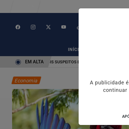
Entrar
/
/
INÍCIO
POLÍTICA
PO
EM ALTA
CIA CIVIL PRENDE DOIS SUSPEITOS E APREENDE ARMAS E DROGAS 
Economia
A publicidade 
continuar
APÓ