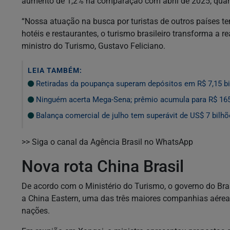
aumento de 1,2% na comparação com abril de 2025, quan
“Nossa atuação na busca por turistas de outros países t
hotéis e restaurantes, o turismo brasileiro transforma a rea
ministro do Turismo, Gustavo Feliciano.
LEIA TAMBÉM:
Retiradas da poupança superam depósitos em R$ 7,15 bi
Ninguém acerta Mega-Sena; prêmio acumula para R$ 16
Balança comercial de julho tem superávit de US$ 7 bilh
>> Siga o canal da Agência Brasil no WhatsApp
Nova rota China Brasil
De acordo com o Ministério do Turismo, o governo do Bra
a China Eastern, uma das três maiores companhias aéreas 
nações.