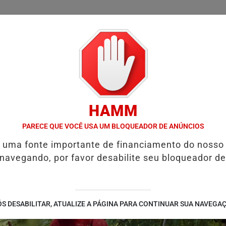
/
/
/
/
LICIAL
NOTÍCIAS
INTERIOR
EDIÇÕES
COLUN
HAMM
DURANTE INVESTIGAÇÃO EM ITAPUÃ DO OESTE
GREVE DE TRENS 
PARECE QUE VOCÊ USA UM BLOQUEADOR DE ANÚNCIOS
é uma fonte importante de financiamento do nosso
 navegando, por favor desabilite seu bloqueador de
S DESABILITAR, ATUALIZE A PÁGINA PARA CONTINUAR SUA NAVEGA