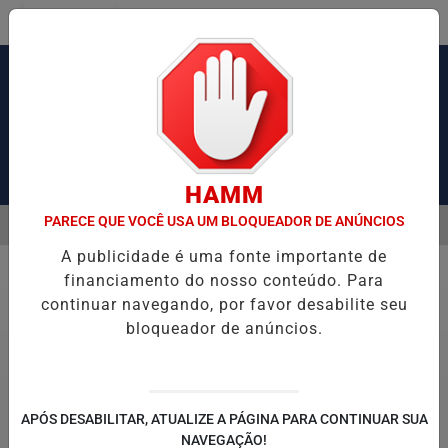
Entrar
Pesquisar Notícia
HAMM
PARECE QUE VOCÊ USA UM BLOQUEADOR DE ANÚNCIOS
MENU
 PRENDE DOIS SUSPEITOS E APREENDE ARMAS E DROGAS DURANTE I
A publicidade é uma fonte importante de
EM ALTA
financiamento do nosso conteúdo. Para
Economia
continuar navegando, por favor desabilite seu
bloqueador de anúncios.
APÓS DESABILITAR, ATUALIZE A PÁGINA PARA CONTINUAR SUA
NAVEGAÇÃO!