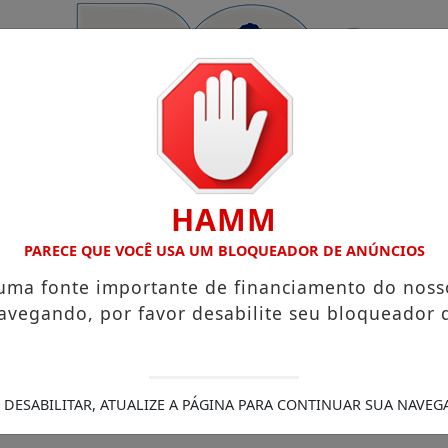
HAMM
PARECE QUE VOCÊ USA UM BLOQUEADOR DE ANÚNCIOS
 uma fonte importante de financiamento do noss
avegando, por favor desabilite seu bloqueador 
Açúcar
Pix Pensão Alimentícia: entenda o que é e como solic
mento de mais de 2 mil km
Semana Mundial do Aleitamento
inhadas buscam conscientizar população sobre lipedema
 DESABILITAR, ATUALIZE A PÁGINA PARA CONTINUAR SUA NAVEG
ação e altera programas Desenrola e Minha Casa, Minha Vid