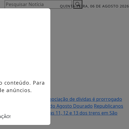
Pesquisar Notícia
QUINTA-FEIRA, 06 DE AGOSTO 2026
o conteúdo. Para
de anúncios.
itar
Programa de renegociação de dívidas é prorrogado
 Materno marca início do Agosto Dourado
Republicanos
Trabalhadores das linhas 11, 12 e 13 dos trens em São
AÇÃO!
a