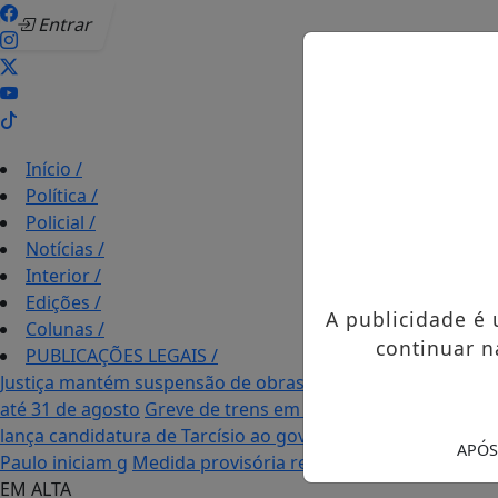
Entrar
Início
/
Política
/
Policial
/
Notícias
/
Interior
/
Edições
/
A publicidade é
Colunas
/
continuar n
PUBLICAÇÕES LEGAIS
/
Justiça mantém suspensão de obras de tirolesa no Pão de 
até 31 de agosto
Greve de trens em SP causa congestiona
lança candidatura de Tarcísio ao governo de São Paulo
Cam
APÓS
Paulo iniciam g
Medida provisória reforça crédito e habit
EM ALTA