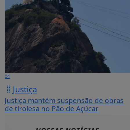
04
Justiça
Justiça mantém suspensão de obras
de tirolesa no Pão de Açúcar