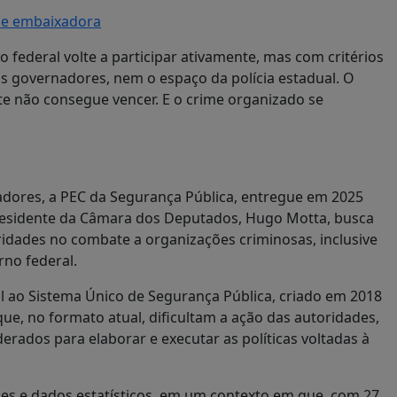
 de embaixadora
 federal volte a participar ativamente, mas com critérios
 governadores, nem o espaço da polícia estadual. O
nte não consegue vencer. E o crime organizado se
adores, a PEC da Segurança Pública, entregue em 2025
presidente da Câmara dos Deputados, Hugo Motta, busca
oridades no combate a organizações criminosas, inclusive
no federal.
al ao Sistema Único de Segurança Pública, criado em 2018
que, no formato atual, dificultam a ação das autoridades,
erados para elaborar e executar as políticas voltadas à
ões e dados estatísticos, em um contexto em que, com 27