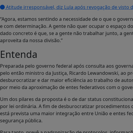
Atitude irresponsável, diz Lula após revogação de visto
“Agora, estamos sentindo a necessidade de o que o governo
e com determinação. A gente não quer ocupar o espaço dos
dado concreto é que, se a gente não trabalhar junto, a ge
aproveita da nossa divisão.”
Entenda
Preparada pelo governo federal após consulta aos govern
pelo então ministro da Justiça, Ricardo Lewandowski, ao 
desburocratizar e dar maior eficiência ao trabalho de aut
por meio da aproximação de entes federativos com o gover
Um dos pilares da proposta é o de dar status constitucion
por lei ordinária. A fim de desburocratizar procedimentos 
está prevista uma maior integração entre União e entes fed
segurança pública.
Para tanto, prevê a padronização de protocolos, informaç