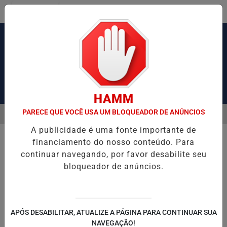
Entrar
Pesquisar Notícia
HAMM
PARECE QUE VOCÊ USA UM BLOQUEADOR DE ANÚNCIOS
MENU
VIL PRENDE DOIS SUSPEITOS E APREENDE ARMAS E DROGAS DURANT
A publicidade é uma fonte importante de
EM ALTA
financiamento do nosso conteúdo. Para
continuar navegando, por favor desabilite seu
bloqueador de anúncios.
APÓS DESABILITAR, ATUALIZE A PÁGINA PARA CONTINUAR SUA
NAVEGAÇÃO!