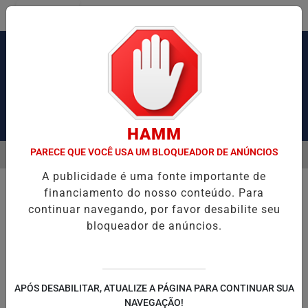
Entrar
Pesquisar Notícia
HAMM
PARECE QUE VOCÊ USA UM BLOQUEADOR DE ANÚNCIOS
MENU
VIL PRENDE DOIS SUSPEITOS E APREENDE ARMAS E DROGAS DURANT
A publicidade é uma fonte importante de
EM ALTA
financiamento do nosso conteúdo. Para
continuar navegando, por favor desabilite seu
bloqueador de anúncios.
APÓS DESABILITAR, ATUALIZE A PÁGINA PARA CONTINUAR SUA
NAVEGAÇÃO!