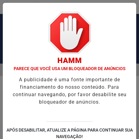
Entrar
Pesquisar Notícia
HAMM
PARECE QUE VOCÊ USA UM BLOQUEADOR DE ANÚNCIOS
MENU
ÃO DE OBRAS DE TIROLESA NO PÃO DE AÇÚCAR
PIX PENSÃO ALI
A publicidade é uma fonte importante de
EM ALTA
financiamento do nosso conteúdo. Para
Policial
continuar navegando, por favor desabilite seu
bloqueador de anúncios.
APÓS DESABILITAR, ATUALIZE A PÁGINA PARA CONTINUAR SUA
NAVEGAÇÃO!