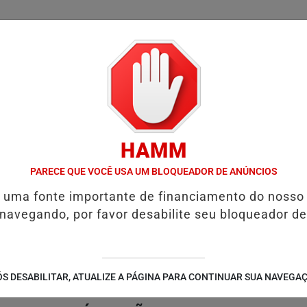
/
/
/
/
LICIAL
NOTÍCIAS
INTERIOR
EDIÇÕES
COLUN
HAMM
 PENSÃO ALIMENTÍCIA: ENTENDA O QUE É E COMO SOLICITAR
PROG
PARECE QUE VOCÊ USA UM BLOQUEADOR DE ANÚNCIOS
é uma fonte importante de financiamento do nosso
 navegando, por favor desabilite seu bloqueador de
S DESABILITAR, ATUALIZE A PÁGINA PARA CONTINUAR SUA NAVEGA