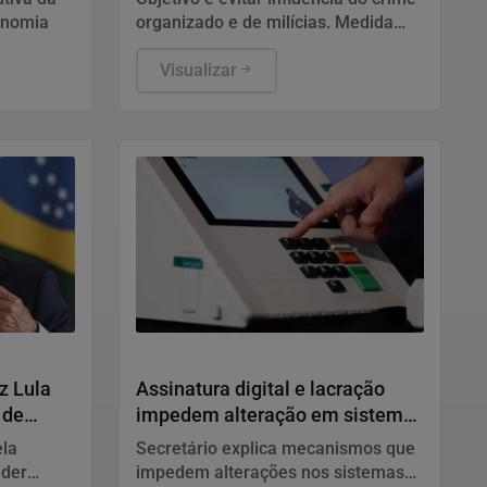
onomia
organizado e de milícias. Medida
alcança cerca de 188 mil eleitores
de 20 das 92 cidades fluminenses.
Visualizar
Justiça
z Lula
Assinatura digital e lacração
 de
impedem alteração em sistemas
eleitorais
ela
Secretário explica mecanismos que
eder
impedem alterações nos sistemas