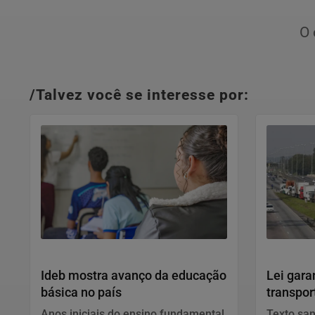
O 
/Talvez você se interesse por:
Educação
Política
Ideb mostra avanço da educação
Lei gara
básica no país
transpor
muda
Anos iniciais do ensino fundamental
Texto san