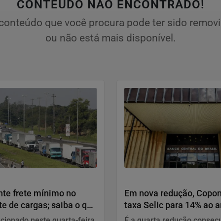
CONTEÚDO NÃO ENCONTRADO!
conteúdo que você procura pode ter sido remov
ou não está mais disponível.
Economia
nte frete mínimo no
Em nova redução, Copo
te de cargas; saiba o que
taxa Selic para 14% ao 
cionado neste quarta-feira
É a quarta redução consecu