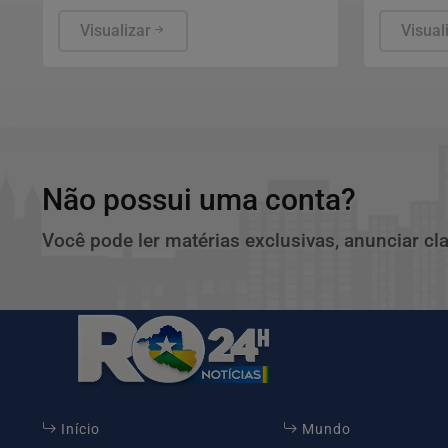
partidos que preferirem.
que encon
Visualizar
humanitár
Visual
Não possui uma conta?
Você pode ler matérias exclusivas, anunciar cl
Início
Mundo