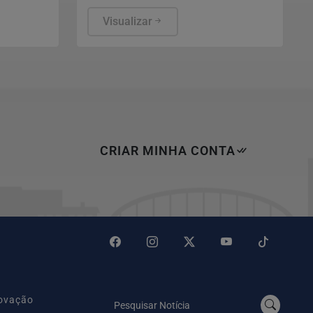
 Trump
das urnas e detalha auditorias
 Brasil.
realizadas antes e durante o pleito.
Visualizar
CRIAR MINHA CONTA
novação
Pesquisar Notícia