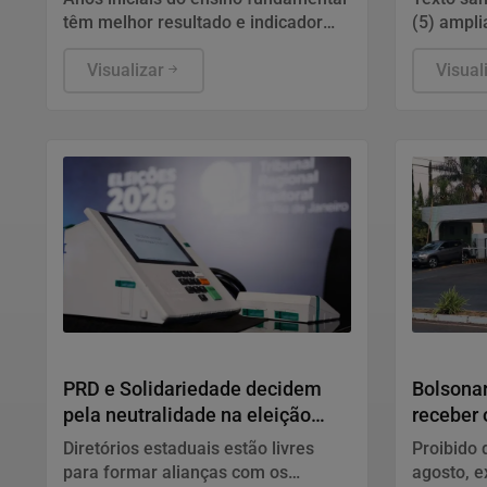
têm melhor resultado e indicador
(5) ampli
supera meta
pagament
Visualizar
Visual
Política
Justiça
PRD e Solidariedade decidem
Bolsona
pela neutralidade na eleição
receber 
presidencial
Diretórios estaduais estão livres
Proibido 
para formar alianças com os
agosto, 