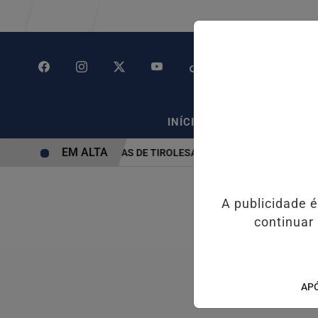
Entrar
/
/
INÍCIO
POLÍTICA
PO
EM ALTA
ÉM SUSPENSÃO DE OBRAS DE TIROLESA NO PÃO DE AÇÚCAR
PIX
A publicidade 
continuar
APÓ