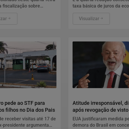
a fiscalização sobre
taxa básica de juros da ec
o do frete.
izar
Visualizar
Política
ro pede ao STF para
Atitude irresponsável, di
os filhos no Dia dos Pais
após revogação de visto
embaixadora
de receber visitas até 17 de
EUA justificaram medida p
ex-presidente argumenta
demora do Brasil em conc