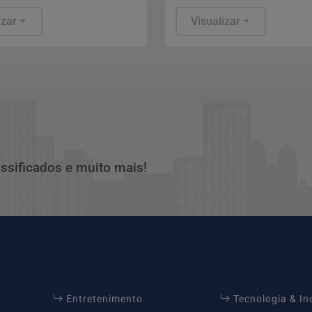
tro terá caráter
aprovação ao indicado de
io.
izar
para assumir embaixada no
Visualizar
assificados e muito mais!
Entretenimento
Tecnologia & I