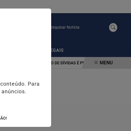
QUINTA-FEIRA, 06 DE AGOSTO 2026
Pesquisar Notícia
/
AS
PUBLICAÇÕES LEGAIS
MENU
RAMA DE RENEGOCIAÇÃO DE DÍVIDAS É PRORROGADO ATÉ 31 DE A
 conteúdo. Para
 anúncios.
ÇÃO!