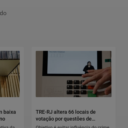
ido
Justiça
m baixa
TRE-RJ altera 66 locais de
ano
votação por questões de
segurança
tiva da
Objetivo é evitar influência do crime