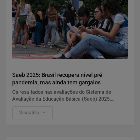
Educação
Saeb 2025: Brasil recupera nível pré-
pandemia, mas ainda tem gargalos
Os resultados nas avaliações do Sistema de
Avaliação da Educação Básica (Saeb) 2025,
divulgados nesta quarta-feira (5) pelo Ministério da
Educação (MEC), em Brasília, mostram que, apesar
Visualizar
da consistente melhora dos indicadores de
proficiência da língua portuguesa e matemática em
todas as etapas de ensino, a aprendizagem ainda é