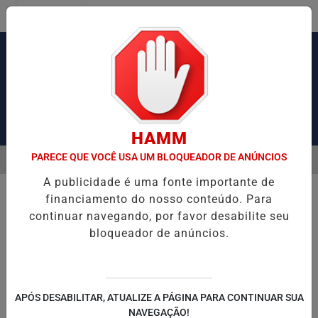
Entrar
Pesquisar Notícia
HAMM
PARECE QUE VOCÊ USA UM BLOQUEADOR DE ANÚNCIOS
MENU
CAUSA CONGESTIONAMENTO DE MAIS DE 2 MIL KM
MEDIDA PROVIS
A publicidade é uma fonte importante de
EM ALTA
financiamento do nosso conteúdo. Para
continuar navegando, por favor desabilite seu
bloqueador de anúncios.
APÓS DESABILITAR, ATUALIZE A PÁGINA PARA CONTINUAR SUA
NAVEGAÇÃO!