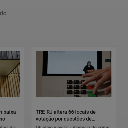
ido
Justiça
m baixa
TRE-RJ altera 66 locais de
ano
votação por questões de
segurança
tiva da
Objetivo é evitar influência do crime