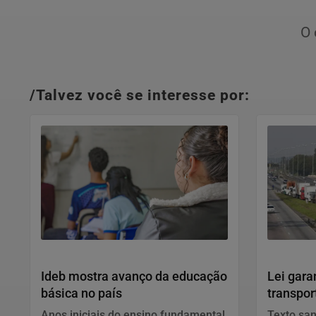
O 
/Talvez você se interesse por:
Educação
Política
Ideb mostra avanço da educação
Lei gara
básica no país
transpor
muda
Anos iniciais do ensino fundamental
Texto san