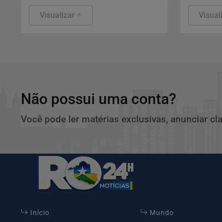
partidos que preferirem.
que encon
Visualizar
humanitár
Visual
Não possui uma conta?
Você pode ler matérias exclusivas, anunciar cl
Início
Mundo