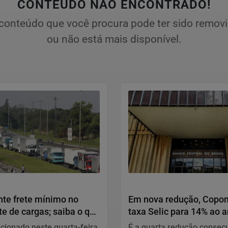
CONTEÚDO NÃO ENCONTRADO!
conteúdo que você procura pode ter sido remov
ou não está mais disponível.
Economia
nte frete mínimo no
Em nova redução, Copo
te de cargas; saiba o que
taxa Selic para 14% ao 
cionado neste quarta-feira
É a quarta redução consecu