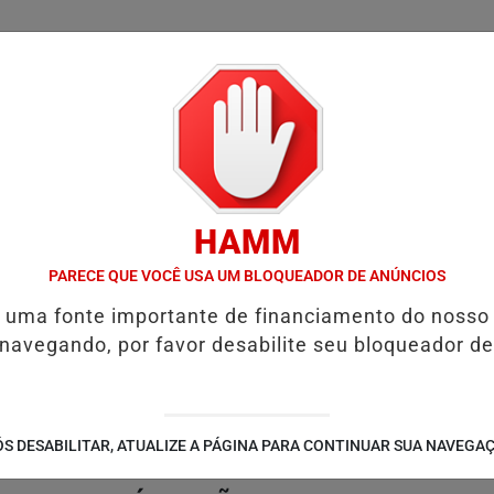
/
/
/
/
LICIAL
NOTÍCIAS
INTERIOR
EDIÇÕES
COLUN
HAMM
 PENSÃO ALIMENTÍCIA: ENTENDA O QUE É E COMO SOLICITAR
PROG
PARECE QUE VOCÊ USA UM BLOQUEADOR DE ANÚNCIOS
é uma fonte importante de financiamento do nosso
 navegando, por favor desabilite seu bloqueador de
S DESABILITAR, ATUALIZE A PÁGINA PARA CONTINUAR SUA NAVEGA