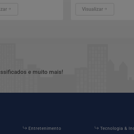
tro terá caráter
aprovação ao indicado de
io.
izar
para assumir embaixada no
Visualizar
assificados e muito mais!
Entretenimento
Tecnologia & I