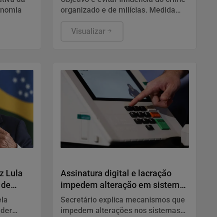
onomia
organizado e de milícias. Medida
alcança cerca de 188 mil eleitores
de 20 das 92 cidades fluminenses.
Visualizar
Justiça
z Lula
Assinatura digital e lacração
 de
impedem alteração em sistemas
eleitorais
ela
Secretário explica mecanismos que
eder
impedem alterações nos sistemas