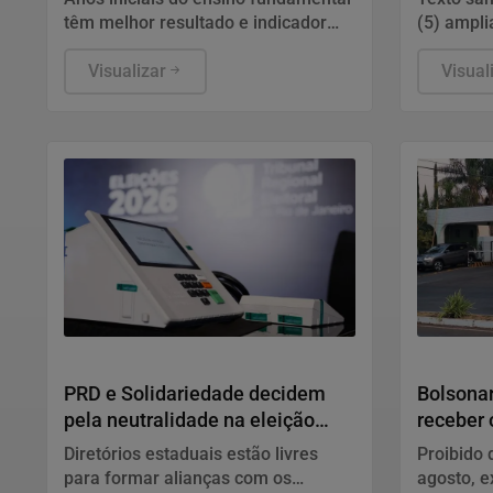
têm melhor resultado e indicador
(5) ampli
supera meta
pagament
Visualizar
Visual
Política
Justiça
PRD e Solidariedade decidem
Bolsona
pela neutralidade na eleição
receber 
presidencial
Diretórios estaduais estão livres
Proibido 
para formar alianças com os
agosto, 