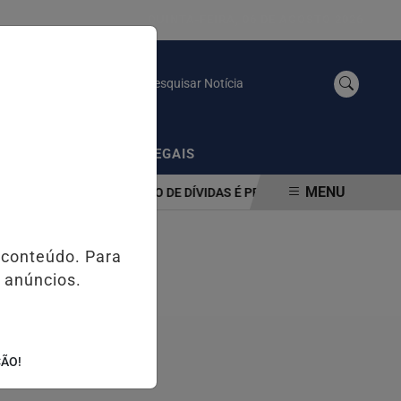
QUINTA-FEIRA, 06 DE AGOSTO 2026
Pesquisar Notícia
/
AS
PUBLICAÇÕES LEGAIS
MENU
RAMA DE RENEGOCIAÇÃO DE DÍVIDAS É PRORROGADO ATÉ 31 DE A
 conteúdo. Para
 anúncios.
ÇÃO!