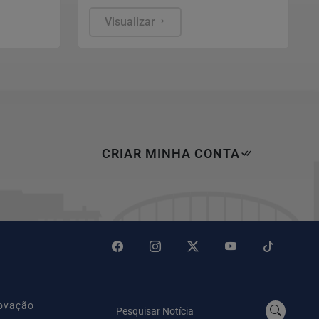
 Trump
das urnas e detalha auditorias
 Brasil.
realizadas antes e durante o pleito.
Visualizar
CRIAR MINHA CONTA
novação
Pesquisar Notícia