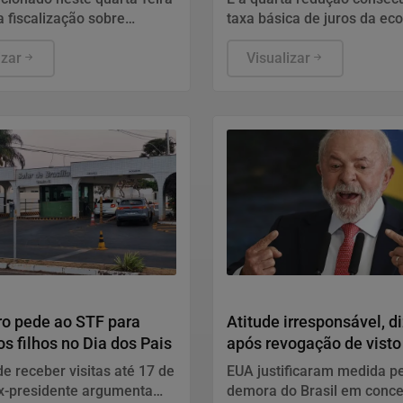
a fiscalização sobre
taxa básica de juros da ec
o do frete.
izar
Visualizar
Política
ro pede ao STF para
Atitude irresponsável, di
os filhos no Dia dos Pais
após revogação de visto
embaixadora
de receber visitas até 17 de
EUA justificaram medida p
ex-presidente argumenta
demora do Brasil em conc