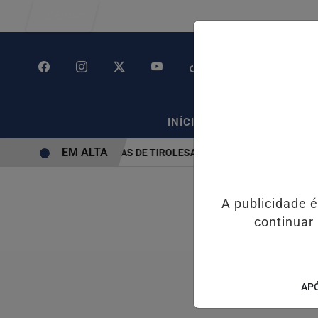
Entrar
/
/
INÍCIO
POLÍTICA
PO
EM ALTA
ÉM SUSPENSÃO DE OBRAS DE TIROLESA NO PÃO DE AÇÚCAR
PIX
A publicidade 
continuar
APÓ