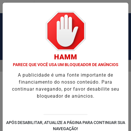
Entrar
Pesquisar Notícia
HAMM
PARECE QUE VOCÊ USA UM BLOQUEADOR DE ANÚNCIOS
MENU
VIL PRENDE DOIS SUSPEITOS E APREENDE ARMAS E DROGAS DURANT
A publicidade é uma fonte importante de
EM ALTA
financiamento do nosso conteúdo. Para
continuar navegando, por favor desabilite seu
bloqueador de anúncios.
APÓS DESABILITAR, ATUALIZE A PÁGINA PARA CONTINUAR SUA
NAVEGAÇÃO!