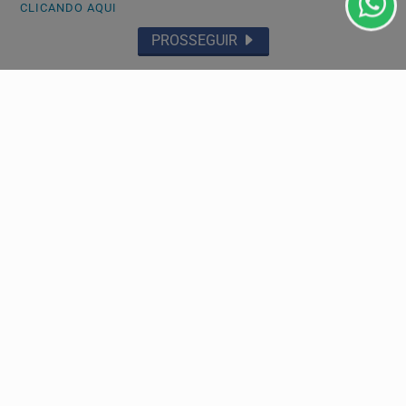
CLICANDO AQUI
GERAL
PROSSEGUIR
Saiba quando será o recesso de fim de ano para
servidores públicos
Períodos vão de 21 a 25/12 e de 28/12 a 1º de janeiro de
2027, respectivamente, de acordo com portaria...
Descubra Mais
Não possui uma conta?
Você pode ler matérias exclusivas, anunciar
classificados e muito mais!
CRIAR MINHA CONTA