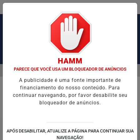
Entrar
Pesquisar Notícia
HAMM
PARECE QUE VOCÊ USA UM BLOQUEADOR DE ANÚNCIOS
MENU
AUSA CONGESTIONAMENTO DE MAIS DE 2 MIL KM
OPERAÇÃO DA P
A publicidade é uma fonte importante de
EM ALTA
financiamento do nosso conteúdo. Para
Economia
continuar navegando, por favor desabilite seu
bloqueador de anúncios.
APÓS DESABILITAR, ATUALIZE A PÁGINA PARA CONTINUAR SUA
NAVEGAÇÃO!