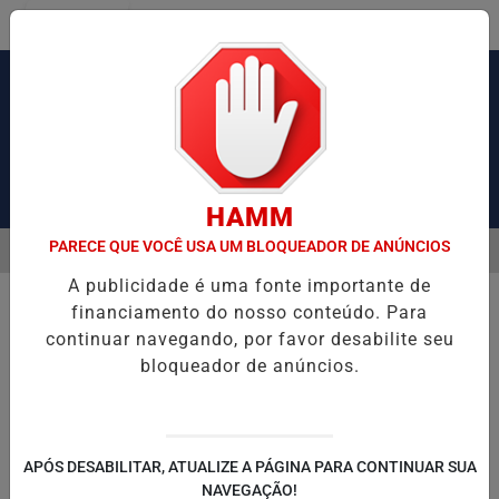
Entrar
Pesquisar Notícia
HAMM
PARECE QUE VOCÊ USA UM BLOQUEADOR DE ANÚNCIOS
MENU
VIL PRENDE DOIS SUSPEITOS E APREENDE ARMAS E DROGAS DURANT
A publicidade é uma fonte importante de
EM ALTA
financiamento do nosso conteúdo. Para
continuar navegando, por favor desabilite seu
bloqueador de anúncios.
APÓS DESABILITAR, ATUALIZE A PÁGINA PARA CONTINUAR SUA
NAVEGAÇÃO!