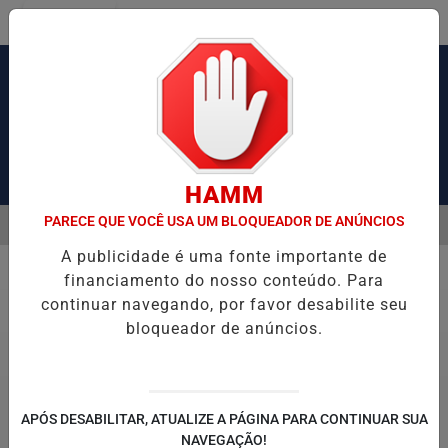
Entrar
Pesquisar Notícia
HAMM
PARECE QUE VOCÊ USA UM BLOQUEADOR DE ANÚNCIOS
MENU
AUSA CONGESTIONAMENTO DE MAIS DE 2 MIL KM
SEMANA MUNDIA
A publicidade é uma fonte importante de
EM ALTA
financiamento do nosso conteúdo. Para
Política
continuar navegando, por favor desabilite seu
bloqueador de anúncios.
APÓS DESABILITAR, ATUALIZE A PÁGINA PARA CONTINUAR SUA
NAVEGAÇÃO!