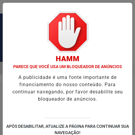
Entrar
Pesquisar Notícia
HAMM
PARECE QUE VOCÊ USA UM BLOQUEADOR DE ANÚNCIOS
MENU
USA CONGESTIONAMENTO DE MAIS DE 2 MIL KM
OPERAÇÃO DA PO
A publicidade é uma fonte importante de
EM ALTA
financiamento do nosso conteúdo. Para
continuar navegando, por favor desabilite seu
bloqueador de anúncios.
MARCIO LU SENNA
APÓS DESABILITAR, ATUALIZE A PÁGINA PARA CONTINUAR SUA
NAVEGAÇÃO!