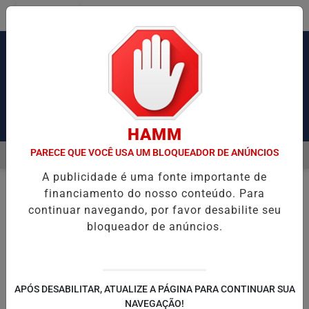
Entrar
Pesquisar Notícia
HAMM
PARECE QUE VOCÊ USA UM BLOQUEADOR DE ANÚNCIOS
MENU
ENSÃO DE OBRAS DE TIROLESA NO PÃO DE AÇÚCAR
PIX PENSÃO 
A publicidade é uma fonte importante de
EM ALTA
financiamento do nosso conteúdo. Para
FUTEBOL
BOA ESPORTE
EM
continuar navegando, por favor desabilite seu
bloqueador de anúncios.
🔍
APÓS DESABILITAR, ATUALIZE A PÁGINA PARA CONTINUAR SUA
SÉRIE A
SÉRIE B
EUROPA
NAVEGAÇÃO!