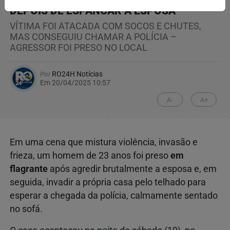
DEPOIS DE ESPANCAR A ESPOSA
VÍTIMA FOI ATACADA COM SOCOS E CHUTES,
MAS CONSEGUIU CHAMAR A POLÍCIA –
AGRESSOR FOI PRESO NO LOCAL
Por
RO24H Notícias
Em 20/04/2025 10:57
A-
A+
Em uma cena que mistura violência, invasão e
frieza, um homem de 23 anos foi preso
em
flagrante
após agredir brutalmente a esposa e, em
seguida, invadir a própria casa pelo telhado para
esperar a chegada da polícia, calmamente sentado
no sofá.