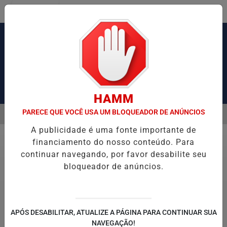
Entrar
Pesquisar Notícia
HAMM
PARECE QUE VOCÊ USA UM BLOQUEADOR DE ANÚNCIOS
MENU
AUSA CONGESTIONAMENTO DE MAIS DE 2 MIL KM
PIX PENSÃO ALI
A publicidade é uma fonte importante de
EM ALTA
financiamento do nosso conteúdo. Para
Policial
continuar navegando, por favor desabilite seu
bloqueador de anúncios.
Ilustrativo
AGRESSÃO, INVASÃO E CINISMO: ELE
APÓS DESABILITAR, ATUALIZE A PÁGINA PARA CONTINUAR SUA
NAVEGAÇÃO!
ESPEROU A PM SENTADO NO SOFÁ