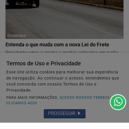
ECONOMIA
Entenda o que muda com a nova Lei do Frete
Presidente vetou a anistia a multas aplicadas em razão
dos bloqueios de rodovias ocorridos após as...
Termos de Uso e Privacidade
Esse site utiliza cookies para melhorar sua experiência
de navegação. Ao continuar o acesso, entendemos que
Descubra Mais
você concorda com nossos Termos de Uso e
Privacidade.
PARA MAIS INFORMAÇÕES,
ACESSE NOSSOS TERMOS
CLICANDO AQUI
Não possui uma conta?
PROSSEGUIR
Você pode ler matérias exclusivas, anunciar
classificados e muito mais!