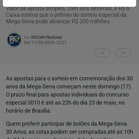
Valor da aposta simples, com seis dezenas, é R$ 6.
Caixa estima que o prêmio do sorteio especial da
Mega-Sena pode alcançar R$ 200 milhões.
Por
RO24H Notícias
Em 17/05/2026 12:27
A-
A+
As apostas para o sorteio em comemoração dos 30
anos da Mega-Sena começam neste domingo (17).
O prazo final para apostas individuais do concurso
especial 3010 é até as 22h do dia 23 de maio, no
horário de Brasília.
Quem preferir participar de bolões da Mega-Sena
30 Anos, as cotas podem ser compradas até as 10h