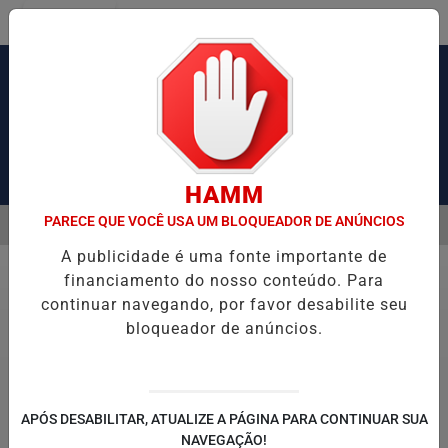
Entrar
Pesquisar Notícia
HAMM
PARECE QUE VOCÊ USA UM BLOQUEADOR DE ANÚNCIOS
MENU
AUSA CONGESTIONAMENTO DE MAIS DE 2 MIL KM
PIX PENSÃO ALI
A publicidade é uma fonte importante de
EM ALTA
financiamento do nosso conteúdo. Para
Geral
continuar navegando, por favor desabilite seu
bloqueador de anúncios.
© Fabio Rodrigues-Pozzebom/Agência Brasil
Apostas na Mega-Sena 30 anos começam
APÓS DESABILITAR, ATUALIZE A PÁGINA PARA CONTINUAR SUA
NAVEGAÇÃO!
neste domingo