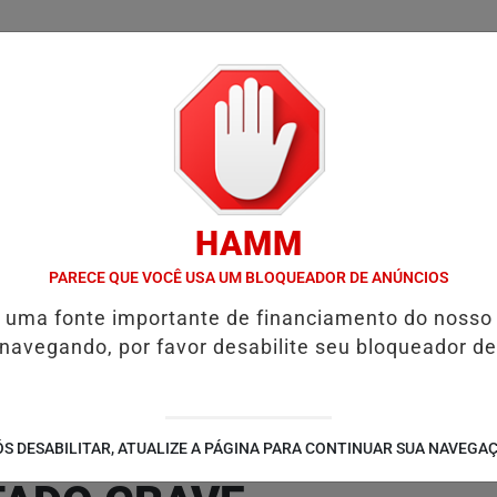
/
/
/
/
LICIAL
NOTÍCIAS
INTERIOR
EDIÇÕES
COLUN
HAMM
NSÃO ALIMENTÍCIA: ENTENDA O QUE É E COMO SOLICITAR
PROGRA
PARECE QUE VOCÊ USA UM BLOQUEADOR DE ANÚNCIOS
é uma fonte importante de financiamento do nosso
 navegando, por favor desabilite seu bloqueador de
OCICLETAS NA BR-364 
S DESABILITAR, ATUALIZE A PÁGINA PARA CONTINUAR SUA NAVEGA