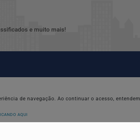
assificados e muito mais!
Entretenimento
Tecnologia & I
xperiência de navegação. Ao continuar o acesso, entend
Economia
Agro
Conteúdo Patrocinado
Esportes
ICANDO AQUI
ARIQUEMES
COLUNA
VILHENA
Segurança