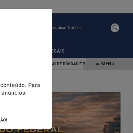
SEXTA-FEIRA, 07 DE AGOSTO 2026
Pesquisar Notícia
/
AS
PUBLICAÇÕES LEGAIS
MENU
A DE RENEGOCIAÇÃO DE DÍVIDAS É PRORROGADO ATÉ 31 DE AGOST
 conteúdo. Para
 anúncios.
ÇÃO!