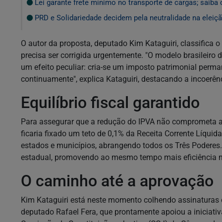
Lei garante frete mínimo no transporte de cargas; saiba
PRD e Solidariedade decidem pela neutralidade na eleiçã
O autor da proposta, deputado Kim Kataguiri, classifica
precisa ser corrigida urgentemente. "O modelo brasileiro
um efeito peculiar: cria-se um imposto patrimonial per
continuamente", explica Kataguiri, destacando a incoerên
Equilíbrio fiscal garantido
Para assegurar que a redução do IPVA não comprometa as 
ficaria fixado um teto de 0,1% da Receita Corrente Líqu
estados e municípios, abrangendo todos os Três Podere
estadual, promovendo ao mesmo tempo mais eficiência no
O caminho até a aprovação
Kim Kataguiri está neste momento colhendo assinaturas de
deputado Rafael Fera, que prontamente apoiou a iniciativa