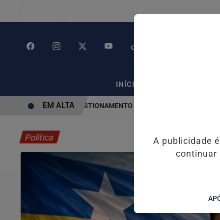
Entrar
/
/
INÍCIO
POLÍTICA
PO
EM ALTA
M SP CAUSA CONGESTIONAMENTO DE MAIS DE 2 MIL KM
PIX PEN
Política
A publicidade 
continuar
APÓ