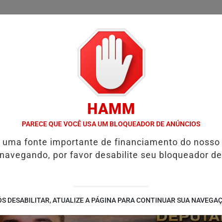
/
/
/
/
LICIAL
NOTÍCIAS
INTERIOR
EDIÇÕES
COLUN
HAMM
SÃO ALIMENTÍCIA: ENTENDA O QUE É E COMO SOLICITAR
PROGRAM
PARECE QUE VOCÊ USA UM BLOQUEADOR DE ANÚNCIOS
é uma fonte importante de financiamento do nosso
 navegando, por favor desabilite seu bloqueador de
S DESABILITAR, ATUALIZE A PÁGINA PARA CONTINUAR SUA NAVEGA