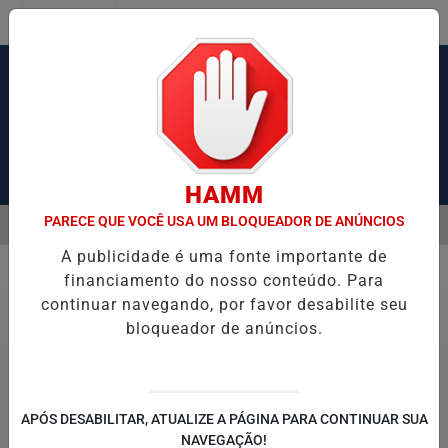
Entrar
Pesquisar Notícia
HAMM
PARECE QUE VOCÊ USA UM BLOQUEADOR DE ANÚNCIOS
MENU
USA CONGESTIONAMENTO DE MAIS DE 2 MIL KM
PIX PENSÃO ALI
A publicidade é uma fonte importante de
EM ALTA
financiamento do nosso conteúdo. Para
Política
continuar navegando, por favor desabilite seu
bloqueador de anúncios.
APÓS DESABILITAR, ATUALIZE A PÁGINA PARA CONTINUAR SUA
NAVEGAÇÃO!