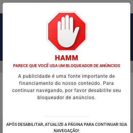
Entrar
Pesquisar Notícia
HAMM
PARECE QUE VOCÊ USA UM BLOQUEADOR DE ANÚNCIOS
MENU
VIL PRENDE DOIS SUSPEITOS E APREENDE ARMAS E DROGAS DURANT
A publicidade é uma fonte importante de
EM ALTA
financiamento do nosso conteúdo. Para
COLUNA
continuar navegando, por favor desabilite seu
bloqueador de anúncios.
APÓS DESABILITAR, ATUALIZE A PÁGINA PARA CONTINUAR SUA
NAVEGAÇÃO!