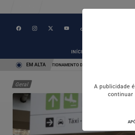
Entrar
/
/
INÍCIO
POLÍTICA
PO
EM ALTA
M SP CAUSA CONGESTIONAMENTO DE MAIS DE 2 MIL KM
OPERAÇÃ
Geral
A publicidade 
continuar
APÓ