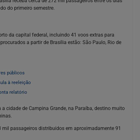
sília receba cerca de 272 mil passageiros entre os dias
ado do primeiro semestre.
o da capital federal, incluindo 41 voos extras para
ocurados a partir de Brasília estão: São Paulo, Rio de
res públicos
ula à reeleição
nta relatório
a a cidade de Campina Grande, na Paraíba, destino muito
ninas.
13 mil passageiros distribuídos em aproximadamente 91