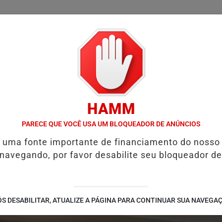
/
/
/
/
LICIAL
NOTÍCIAS
INTERIOR
EDIÇÕES
COLUN
HAMM
O DA POLÍCIA CIVIL PRENDE DOIS SUSPEITOS E APREENDE ARMAS 
PARECE QUE VOCÊ USA UM BLOQUEADOR DE ANÚNCIOS
é uma fonte importante de financiamento do nosso
 navegando, por favor desabilite seu bloqueador de
S DESABILITAR, ATUALIZE A PÁGINA PARA CONTINUAR SUA NAVEGA