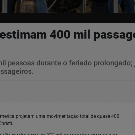
a estimam 400 mil passag
l pessoas durante o feriado prolongado; 
assageiros.
ramerica projetam uma movimentação total de quase 400
hristi.