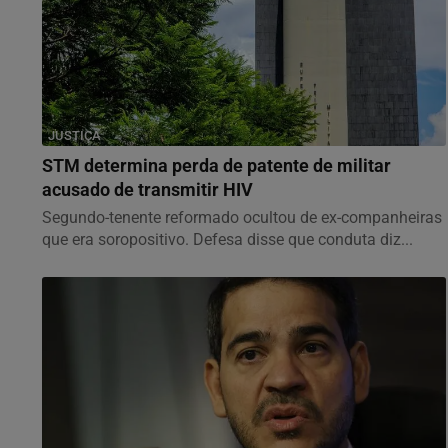
JUSTIÇA
STM determina perda de patente de militar
acusado de transmitir HIV
Segundo-tenente reformado ocultou de ex-companheiras
que era soropositivo. Defesa disse que conduta diz...