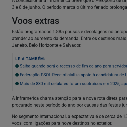
A concessionária Inframerica prevê que o Aeroporto de Bra
3 e 8 de junho. O período marca o último feriado prolong
Voos extras
Estão programados 1.885 pousos e decolagens no aeroport
atender ao aumento da demanda. Entre os destinos mais pr
Janeiro, Belo Horizonte e Salvador.
LEIA TAMBÉM:
Saiba quando será o recesso de fim de ano para servido
Federação PSOL-Rede oficializa apoio à candidatura de L
Mais de 830 mil celulares foram subtraídos em 2025, apo
A Inframerica chama atenção para a nova rota direta par
procurado neste período do ano por causas das festas ju
No segmento internacional, a expectativa é de cerca de 
voos, com ligações para nove destinos no exterior.