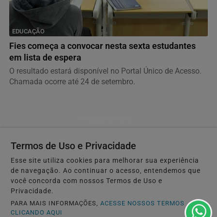
EDUCAÇÃO
Fies começa a convocar nesta sexta estudantes
em lista de espera
O resultado estará disponível no Portal Único de Acesso.
Chamada ocorre até 24 de setembro.
Descubra Mais
Termos de Uso e Privacidade
Esse site utiliza cookies para melhorar sua experiência
Não possui uma conta?
de navegação. Ao continuar o acesso, entendemos que
você concorda com nossos Termos de Uso e
Você pode ler matérias exclusivas, anunciar
Privacidade.
classificados e muito mais!
PARA MAIS INFORMAÇÕES,
ACESSE NOSSOS TERMOS
CLICANDO AQUI