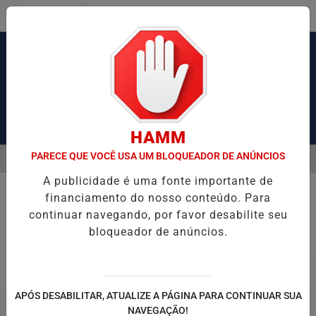
Entrar
Pesquisar Notícia
HAMM
PARECE QUE VOCÊ USA UM BLOQUEADOR DE ANÚNCIOS
MENU
AUSA CONGESTIONAMENTO DE MAIS DE 2 MIL KM
OPERAÇÃO DA PO
A publicidade é uma fonte importante de
EM ALTA
financiamento do nosso conteúdo. Para
Policial
continuar navegando, por favor desabilite seu
bloqueador de anúncios.
APÓS DESABILITAR, ATUALIZE A PÁGINA PARA CONTINUAR SUA
NAVEGAÇÃO!