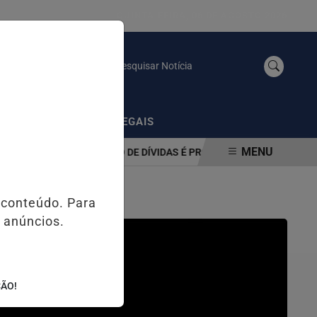
QUINTA-FEIRA, 06 DE AGOSTO 2026
Pesquisar Notícia
/
AS
PUBLICAÇÕES LEGAIS
MENU
A DE RENEGOCIAÇÃO DE DÍVIDAS É PRORROGADO ATÉ 31 DE AGOST
 conteúdo. Para
 anúncios.
ÇÃO!