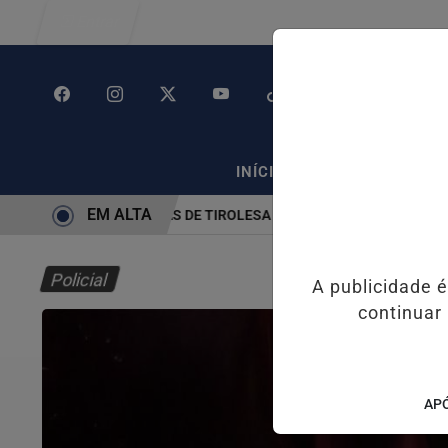
Entrar
/
/
INÍCIO
POLÍTICA
PO
EM ALTA
SUSPENSÃO DE OBRAS DE TIROLESA NO PÃO DE AÇÚCAR
PIX PEN
Policial
A publicidade 
continuar
APÓ