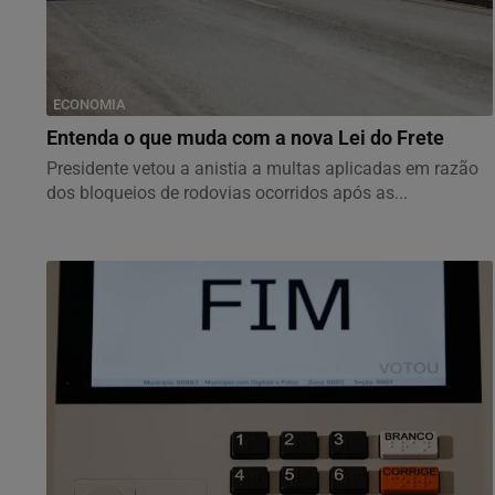
ECONOMIA
Entenda o que muda com a nova Lei do Frete
Presidente vetou a anistia a multas aplicadas em razão
dos bloqueios de rodovias ocorridos após as...