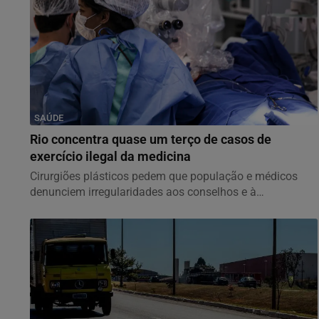
SAÚDE
Rio concentra quase um terço de casos de
exercício ilegal da medicina
Cirurgiões plásticos pedem que população e médicos
denunciem irregularidades aos conselhos e à
Sociedade...