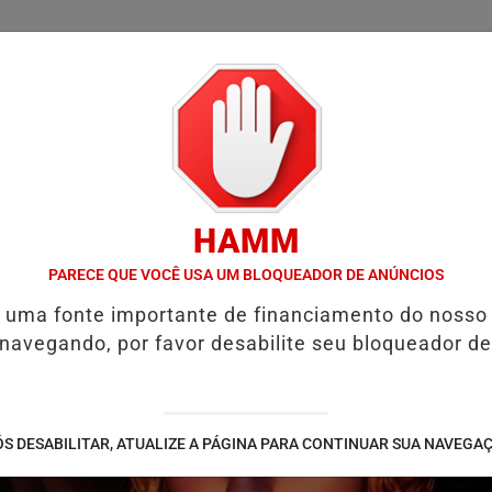
/
/
/
/
LICIAL
NOTÍCIAS
INTERIOR
EDIÇÕES
COLUN
HAMM
SÃO ALIMENTÍCIA: ENTENDA O QUE É E COMO SOLICITAR
PROGRAM
PARECE QUE VOCÊ USA UM BLOQUEADOR DE ANÚNCIOS
é uma fonte importante de financiamento do nosso
 navegando, por favor desabilite seu bloqueador de
S DESABILITAR, ATUALIZE A PÁGINA PARA CONTINUAR SUA NAVEGA