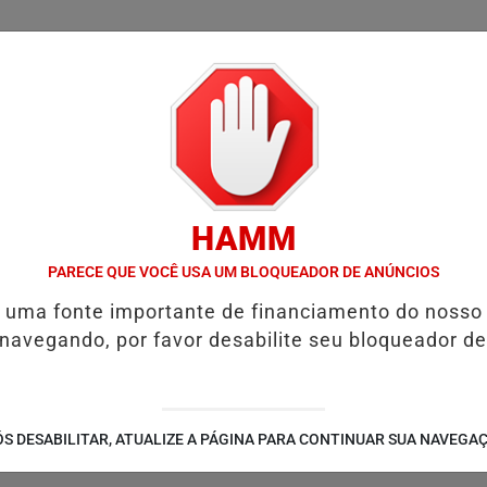
/
/
/
/
LICIAL
NOTÍCIAS
INTERIOR
EDIÇÕES
COLUN
HAMM
ENSÃO ALIMENTÍCIA: ENTENDA O QUE É E COMO SOLICITAR
PROGR
PARECE QUE VOCÊ USA UM BLOQUEADOR DE ANÚNCIOS
é uma fonte importante de financiamento do nosso
 navegando, por favor desabilite seu bloqueador de
O VELHO INICIA ENTRE
S DESABILITAR, ATUALIZE A PÁGINA PARA CONTINUAR SUA NAVEGA