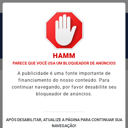
Entrar
Pesquisar Notícia
HAMM
PARECE QUE VOCÊ USA UM BLOQUEADOR DE ANÚNCIOS
MENU
ÃO DE OBRAS DE TIROLESA NO PÃO DE AÇÚCAR
PIX PENSÃO ALIM
A publicidade é uma fonte importante de
EM ALTA
financiamento do nosso conteúdo. Para
Policial
continuar navegando, por favor desabilite seu
bloqueador de anúncios.
APÓS DESABILITAR, ATUALIZE A PÁGINA PARA CONTINUAR SUA
NAVEGAÇÃO!