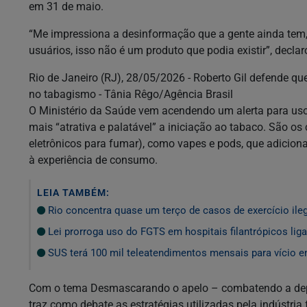
em 31 de maio.
“Me impressiona a desinformação que a gente ainda tem
usuários, isso não é um produto que podia existir”, declar
Rio de Janeiro (RJ), 28/05/2026 - Roberto Gil defende que
no tabagismo - Tânia Rêgo/Agência Brasil
O Ministério da Saúde vem acendendo um alerta para uso 
mais “atrativa e palatável” a iniciação ao tabaco. São o
eletrônicos para fumar), como vapes e pods, que adiciona
à experiência de consumo.
LEIA TAMBÉM:
Rio concentra quase um terço de casos de exercício ile
Lei prorroga uso do FGTS em hospitais filantrópicos li
SUS terá 100 mil teleatendimentos mensais para vício e
Com o tema Desmascarando o apelo – combatendo a depe
traz como debate as estratégias utilizadas pela indústri