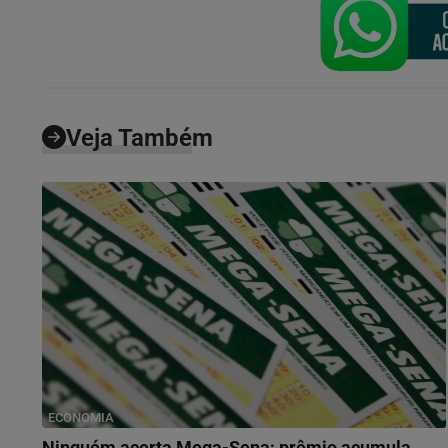
Veja Também
ECONOMIA
Ninguém acerta Mega-Sena; prêmio acumula