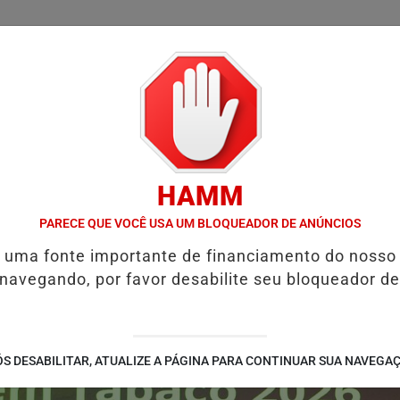
/
/
/
/
LICIAL
NOTÍCIAS
INTERIOR
EDIÇÕES
COLUN
HAMM
SÃO ALIMENTÍCIA: ENTENDA O QUE É E COMO SOLICITAR
PROGRAM
PARECE QUE VOCÊ USA UM BLOQUEADOR DE ANÚNCIOS
é uma fonte importante de financiamento do nosso
 navegando, por favor desabilite seu bloqueador de
S DESABILITAR, ATUALIZE A PÁGINA PARA CONTINUAR SUA NAVEGA