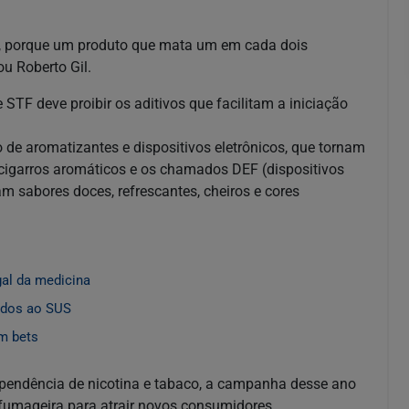
, porque um produto que mata um em cada dois
ou Roberto Gil.
 STF deve proibir os aditivos que facilitam a iniciação
de aromatizantes e dispositivos eletrônicos, que tornam
s cigarros aromáticos e os chamados DEF (dispositivos
m sabores doces, refrescantes, cheiros e cores
gal da medicina
gados ao SUS
m bets
ndência de nicotina e tabaco, a campanha desse ano
a fumageira para atrair novos consumidores,