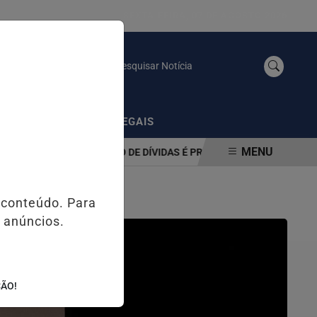
SEXTA-FEIRA, 07 DE AGOSTO 2026
Pesquisar Notícia
/
AS
PUBLICAÇÕES LEGAIS
MENU
A DE RENEGOCIAÇÃO DE DÍVIDAS É PRORROGADO ATÉ 31 DE AGOST
 conteúdo. Para
 anúncios.
ÇÃO!