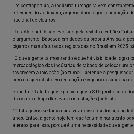
Em contrapartida, a indústria fumageira vem constantem
inferiores do Judiciário, argumentando que a proibição do
nacional de cigarros.
Um artigo publicado este ano pela revista científica Toba
o argumento. Baseada em dados da própria Anvisa, a pe
cigarros manufaturados registradas no Brasil em 2025 nã
“O que a gente tá mostrando é que há viabilidade logístic
mercadológico das indústrias de tabaco de colocar um p
favorecem a iniciação [ao fumo]”, defende o pesquisador
com o especialista em regulação e vigilância sanitária da
Roberto Gil alerta que é preciso que o STF proíba a produ
da norma e impedir novas contestações judiciais.
“O tabagismo se torna cada vez mais uma doença pediát
anos. Então, a gente hoje tem que ter um olhar atento pa
atentos para isso, porque é uma necessidade que a gente t