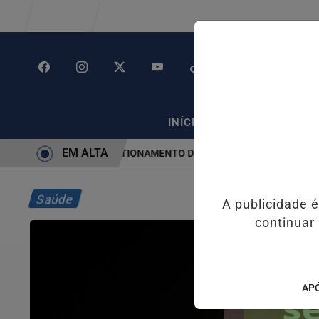
Entrar
/
/
INÍCIO
POLÍTICA
PO
EM ALTA
M SP CAUSA CONGESTIONAMENTO DE MAIS DE 2 MIL KM
PIX PEN
Saúde
A publicidade 
continuar
APÓ