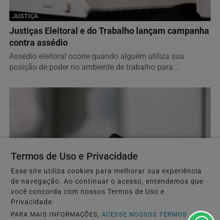
JUSTIÇA
Justiças Eleitoral e do Trabalho lançam campanha
contra assédio
Assédio eleitoral ocorre quando alguém utiliza sua
posição de poder no ambiente de trabalho para...
Termos de Uso e Privacidade
Esse site utiliza cookies para melhorar sua experiência
de navegação. Ao continuar o acesso, entendemos que
GERAL
você concorda com nossos Termos de Uso e
Mais de 830 mil celulares foram subtraídos em
Privacidade.
2025, aponta relatório
PARA MAIS INFORMAÇÕES,
ACESSE NOSSOS TERMOS