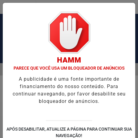
Entrar
Pesquisar Notícia
HAMM
PARECE QUE VOCÊ USA UM BLOQUEADOR DE ANÚNCIOS
MENU
SÃO DE OBRAS DE TIROLESA NO PÃO DE AÇÚCAR
PIX PENSÃO ALI
A publicidade é uma fonte importante de
EM ALTA
financiamento do nosso conteúdo. Para
Economia
continuar navegando, por favor desabilite seu
bloqueador de anúncios.
APÓS DESABILITAR, ATUALIZE A PÁGINA PARA CONTINUAR SUA
NAVEGAÇÃO!