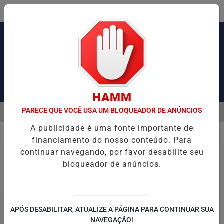
Entrar
Pesquisar Notícia
HAMM
PARECE QUE VOCÊ USA UM BLOQUEADOR DE ANÚNCIOS
MENU
AUSA CONGESTIONAMENTO DE MAIS DE 2 MIL KM
PIX PENSÃO ALI
A publicidade é uma fonte importante de
EM ALTA
financiamento do nosso conteúdo. Para
Justiça
continuar navegando, por favor desabilite seu
bloqueador de anúncios.
APÓS DESABILITAR, ATUALIZE A PÁGINA PARA CONTINUAR SUA
NAVEGAÇÃO!