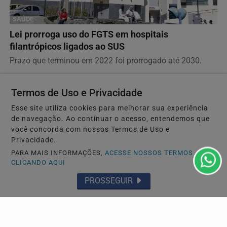
SAÚDE
Lei prorroga uso do FGTS em hospitais
filantrópicos ligados ao SUS
Prazo que terminou em 2022 foi prorrogado até 2030.
Termos de Uso e Privacidade
Esse site utiliza cookies para melhorar sua experiência
de navegação. Ao continuar o acesso, entendemos que
você concorda com nossos Termos de Uso e
Privacidade.
PARA MAIS INFORMAÇÕES,
ACESSE NOSSOS TERMOS
CLICANDO AQUI
PROSSEGUIR
EDUCAÇÃO
Prouni abre prazo para comprovar informações da