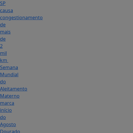
SP
causa
congestionamento
de
mais
de
2
mil
km
Semana
Mundial
do
Aleitamento
Materno
marca
início
do
Agosto
Dourado