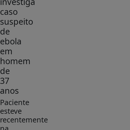
investiga
caso
suspeito
de
ebola
em
homem
de
37
anos
Paciente
esteve
recentemente
na