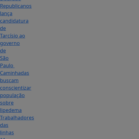
Republicanos
lança
candidatura
de
Tarcísio ao
governo
de
São
Paulo
Caminhadas
buscam
conscientizar
população
sobre
lipedema
Trabalhadores
das
linhas