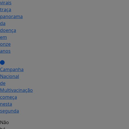
virais
traça
panorama
da
doença
em
onze
anos
Campanha
Nacional
de
Multivacinação
começa
nesta
segunda
Não