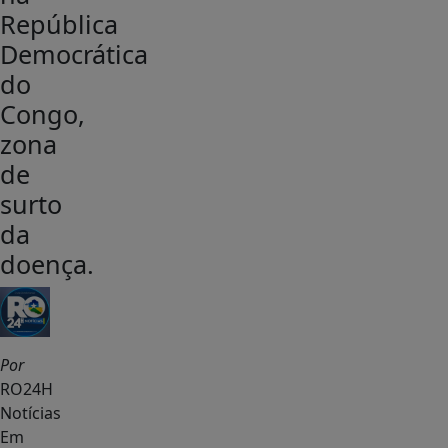
República
Democrática
do
Congo,
zona
de
surto
da
doença.
Por
RO24H
Notícias
Em