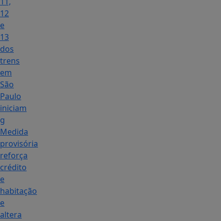
11,
12
e
13
dos
trens
em
São
Paulo
iniciam
g
Medida
provisória
reforça
crédito
e
habitação
e
altera