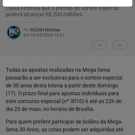
Caixa estimou que o prêmio do sorteio especial
poderá alcançar R$ 200 milhões.
Por
RO24H Notícias
Em 13/05/2026 16:27
A-
A+
Todas as apostas realizadas na Mega-Sena
passarão a ser exclusivas para o sorteio especial
de 30 anos desta loteria a partir deste domingo
(17). O prazo final para apostas individuais para
este concurso especial (nº 3010) é até as 22h do
dia 23 de maio, no horário de Brasília.
Para quem preferir participar de bolões da Mega-
Sena 30 Anos, as cotas podem ser adquiridas até