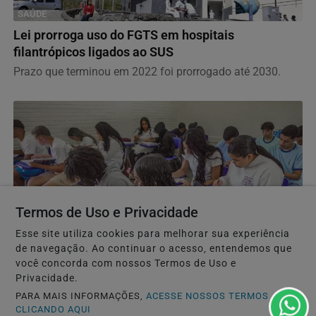
SAÚDE
Lei prorroga uso do FGTS em hospitais
filantrópicos ligados ao SUS
Prazo que terminou em 2022 foi prorrogado até 2030.
Termos de Uso e Privacidade
Esse site utiliza cookies para melhorar sua experiência
de navegação. Ao continuar o acesso, entendemos que
você concorda com nossos Termos de Uso e
EDUCAÇÃO
Privacidade.
Prouni abre prazo para comprovar informações da
PARA MAIS INFORMAÇÕES,
ACESSE NOSSOS TERMOS
inscrição
CLICANDO AQUI