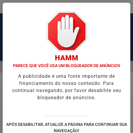
Entrar
Pesquisar Notícia
HAMM
PARECE QUE VOCÊ USA UM BLOQUEADOR DE ANÚNCIOS
MENU
AUSA CONGESTIONAMENTO DE MAIS DE 2 MIL KM
PIX PENSÃO ALI
A publicidade é uma fonte importante de
EM ALTA
financiamento do nosso conteúdo. Para
Geral
continuar navegando, por favor desabilite seu
bloqueador de anúncios.
© Rafa Neddermeyer/Agência Brasil
Sorteio comemorativo dos 30 anos da
APÓS DESABILITAR, ATUALIZE A PÁGINA PARA CONTINUAR SUA
NAVEGAÇÃO!
Mega-Sena será em 24 de maio